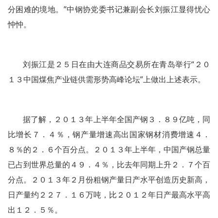
分困难的境地。”中钢协党委书记兼副会长刘振江显得忧心
忡忡。
刘振江是２５日在由大连商品交易所在青岛举行“２０
１３中国煤焦产业链供需形势高峰论坛”上做出上述表示。
据了解，２０１３年上半年全国产钢３．８９亿吨，同
比增长７．４％，钢产量增速高出国家钢材消费增速４．
８％的２．６个百分点。２０１３年上半年，中国产钢总量
已占到世界总量的４９．４％，比去年同期上升２．７个百
分点。２０１３年２月份粗钢产量日产水平创造历史新高，
日产量约２２７．１６万吨，比２０１２年日产最高水平高
出１２．５％。